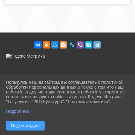
Пользуясь нашим сайтом, вы соглашаетесь с политикой
обработки персональных данных а также с тем что наш
веб-сайт и другие подключенные к веб-сайту сторонние
2026 г. visnvm.kultvyselki.ru
сервисы используют cookies такие как Яндекс Метрика,
Вход
"Госуслуги", "PRO.Культура", "Спутник аналитика".
Карта сайта
^
Политика обработки персональных данных
Подробнее
Сделано на KubCMS
Разработка и поддержка
Подтверждаю