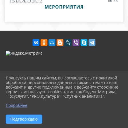
05.06.2020 16:12
38
МЕРОПРИЯТИЯ
Пользуясь нашим сайтом, вы соглашаетесь с политикой
обработки персональных данных а также с тем что наш
веб-сайт и другие подключенные к веб-сайту сторонние
2026 г. visnvm.kultvyselki.ru
сервисы используют cookies такие как Яндекс Метрика,
Вход
"Госуслуги", "PRO.Культура", "Спутник аналитика".
Карта сайта
^
Политика обработки персональных данных
Подробнее
Сделано на KubCMS
Разработка и поддержка
Подтверждаю